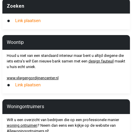
Zoeken
Link plaatsen
Woontip
Houd u niet van een standaard interieur maar bent u altijd diegene die
iets extra's wil! Een nieuwe bank samen met een
design fauteuil
maakt
u huis echt uniek.
www.vliegengordijnencenter.nl
Link plaatsen
Woningontruimers
Wilt u een overzicht van bedrijven die op een professionele manier
woning ontruimen
? Neem dan eens een kijkje op de website van
Allewoningontruimers.nl!