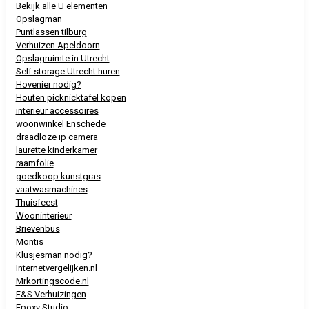
Bekijk alle U elementen
Opslagman
Puntlassen tilburg
Verhuizen Apeldoorn
Opslagruimte in Utrecht
Self storage Utrecht huren
Hovenier nodig?
Houten picknicktafel kopen
interieur accessoires
woonwinkel Enschede
draadloze ip camera
laurette kinderkamer
raamfolie
goedkoop kunstgras
vaatwasmachines
Thuisfeest
Wooninterieur
Brievenbus
Montis
Klusjesman nodig?
Internetvergelijken.nl
Mrkortingscode.nl
F&S Verhuizingen
Epoxy Studio