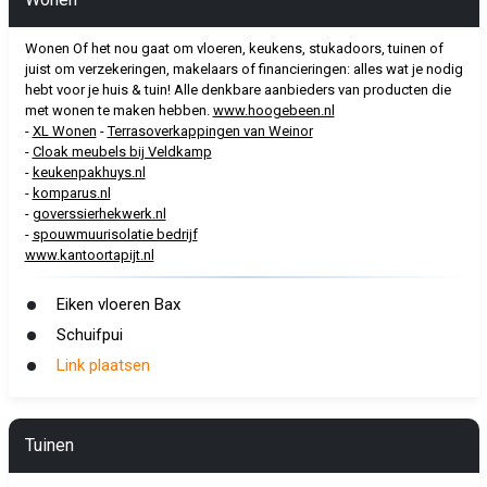
Wonen Of het nou gaat om vloeren, keukens, stukadoors, tuinen of
juist om verzekeringen, makelaars of financieringen: alles wat je nodig
hebt voor je huis & tuin! Alle denkbare aanbieders van producten die
met wonen te maken hebben.
www.hoogebeen.nl
-
XL Wonen
-
Terrasoverkappingen van Weinor
-
Cloak meubels bij Veldkamp
-
keukenpakhuys.nl
-
komparus.nl
-
goverssierhekwerk.nl
-
spouwmuurisolatie bedrijf
www.kantoortapijt.nl
Eiken vloeren Bax
Schuifpui
Link plaatsen
Tuinen