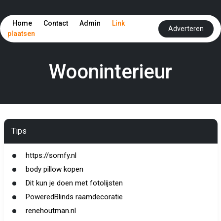
Home
Contact
Admin
Link
Adverteren
plaatsen
Wooninterieur
Tips
https://somfy.nl
body pillow kopen
Dit kun je doen met fotolijsten
PoweredBlinds raamdecoratie
renehoutman.nl